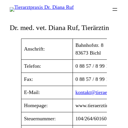
Dr. med. vet. Diana Ruf, Tierärztin
Bahnhofstr. 8
Anschrift:
83673 Bichl
Telefon:
0 88 57 / 8 99 11 4
Fax:
0 88 57 / 8 99 11 5
E-Mail:
kontakt@tieraerztin-ruf.
Homepage:
www.tieraerztin-ruf.de
Steuernummer:
104/264/60160