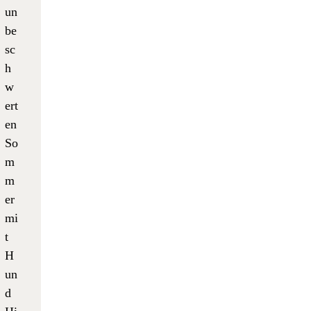
un
be
sc
h
w
ert
en
So
m
m
er
mi
t
H
un
d