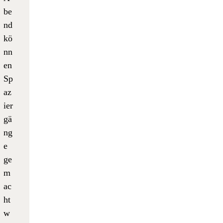
be
nd
kö
nn
en
Sp
az
ier
gä
ng
e
ge
m
ac
ht
w