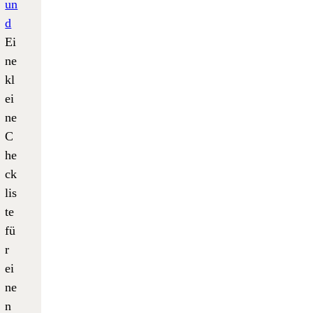
un
d
Ei
ne
kl
ei
ne
C
he
ck
lis
te
fü
r
ei
ne
n