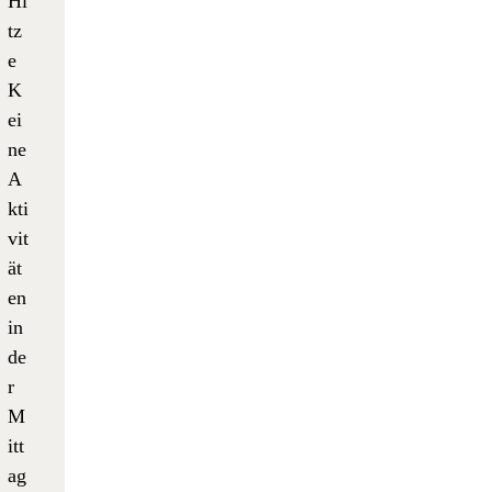
Hi
tz
e
K
ei
ne
A
kti
vit
ät
en
in
de
r
M
itt
ag