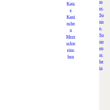
Katz
e
Kani
nche
n
Meer
schw
einc
hen