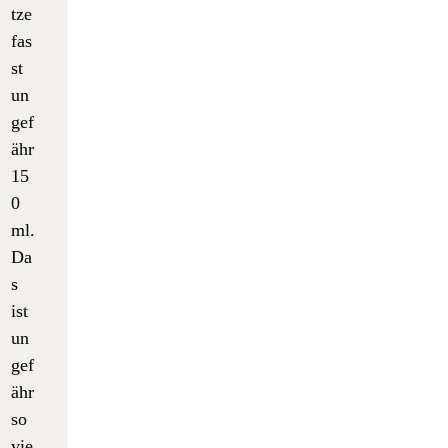
tze
fas
st
un
gef
ähr
15
0
ml.
Da
s
ist
un
gef
ähr
so
vie