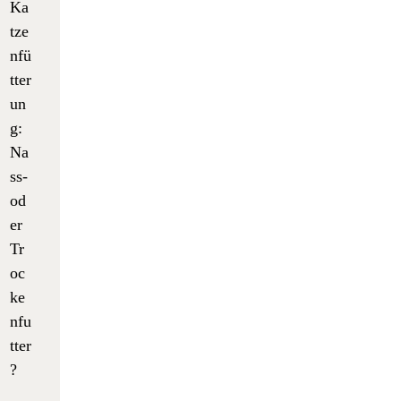
Ka
tze
nfü
tter
un
g:
Na
ss-
od
er
Tr
oc
ke
nfu
tter
?