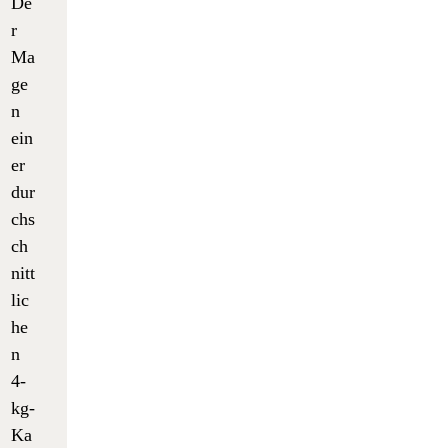
De
r
Ma
ge
n
ein
er
dur
chs
ch
nitt
lic
he
n
4-
kg-
Ka