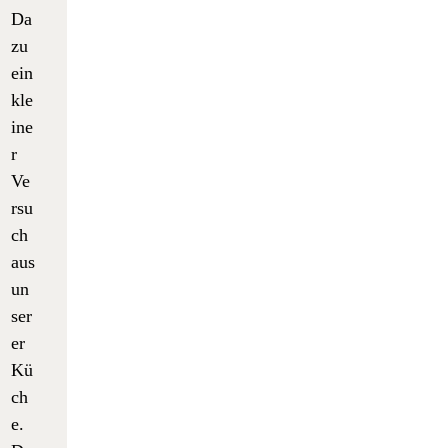
Da
zu
ein
kle
ine
r
Ve
rsu
ch
aus
un
ser
er
Kü
ch
e.