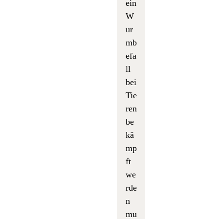
ein
W
ur
mb
efa
ll
bei
Tie
ren
be
kä
mp
ft
we
rde
n
mu