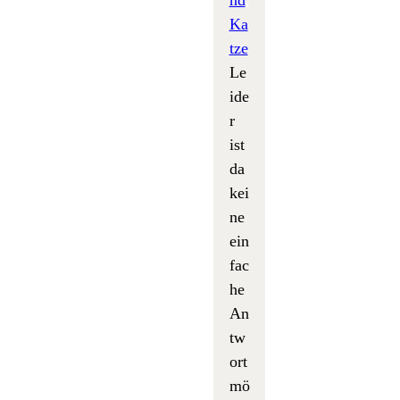
Ka
tze
Le
ide
r
ist
da
kei
ne
ein
fac
he
An
tw
ort
mö