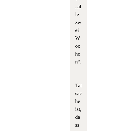
„al
le
zw
ei
W
oc
he
n“.
Tat
sac
he
ist,
da
ss