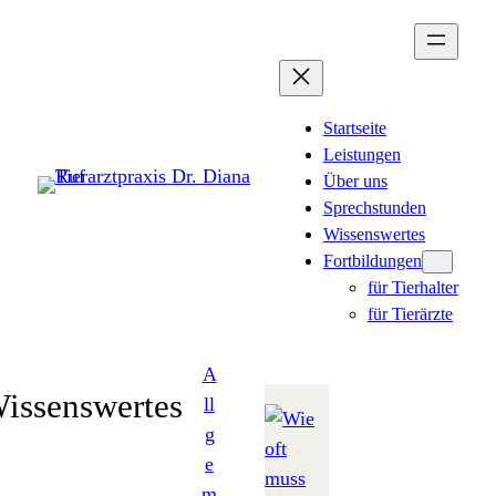
Zum
Inhalt
springen
Startseite
Leistungen
Über uns
Sprechstunden
Wissenswertes
Fortbildungen
für Tierhalter
für Tierärzte
A
issenswertes
ll
g
e
m