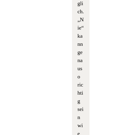
gli
ch.
„N
ie“
ka
nn
ge
na
us
o
ric
hti
g
sei
n
wi
e