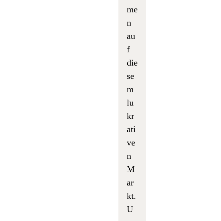
me
n
au
f
die
se
m
lu
kr
ati
ve
n
M
ar
kt.
U