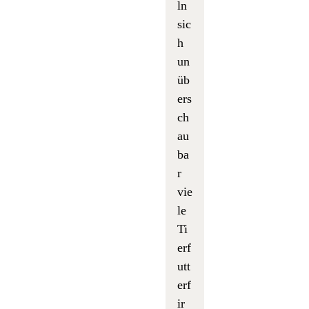
ln
sic
h
un
üb
ers
ch
au
ba
r
vie
le
Ti
erf
utt
erf
ir