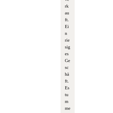
rk
au
ft.
Ei
n
rie
sig
es
Ge
sc
hä
ft.
Es
tu
m
me