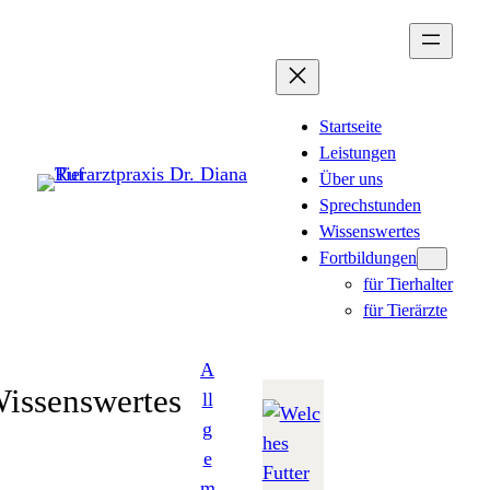
Zum
Inhalt
springen
Startseite
Leistungen
Über uns
Sprechstunden
Wissenswertes
Fortbildungen
für Tierhalter
für Tierärzte
A
issenswertes
ll
g
e
m