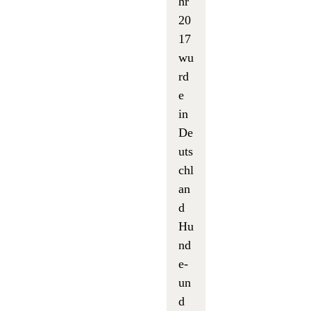
hr
20
17
wu
rd
e
in
De
uts
chl
an
d
Hu
nd
e-
un
d