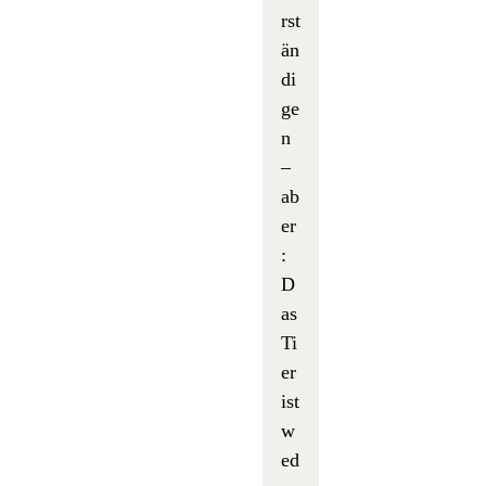
rst
än
di
ge
n
–
ab
er
:
D
as
Ti
er
ist
w
ed