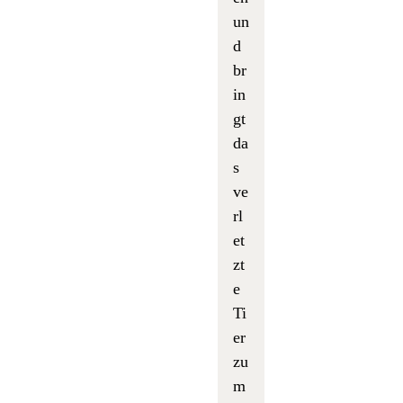
un
d
br
in
gt
da
s
ve
rl
et
zt
e
Ti
er
zu
m