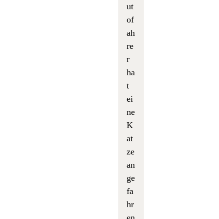
ut
of
ah
re
r
ha
t
ei
ne
K
at
ze
an
ge
fa
hr
en