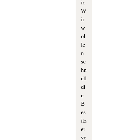
ir.
W
ir
w
ol
le
n
sc
hn
ell
di
e
B
es
itz
er
ve