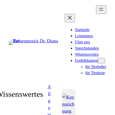
Zum
Inhalt
springen
Startseite
Leistungen
Über uns
Sprechstunden
Wissenswertes
Fortbildungen
für Tierhalter
für Tierärzte
A
issenswertes
ll
g
e
m