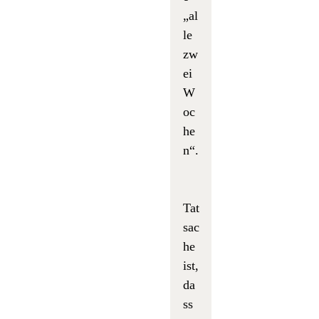
„al
le
zw
ei
W
oc
he
n“.
Tat
sac
he
ist,
da
ss