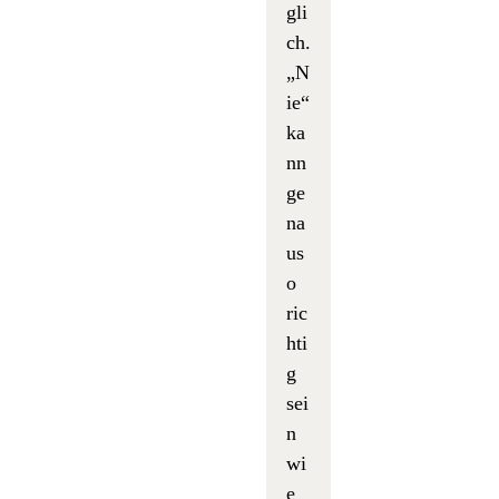
gli
ch.
„N
ie“
ka
nn
ge
na
us
o
ric
hti
g
sei
n
wi
e