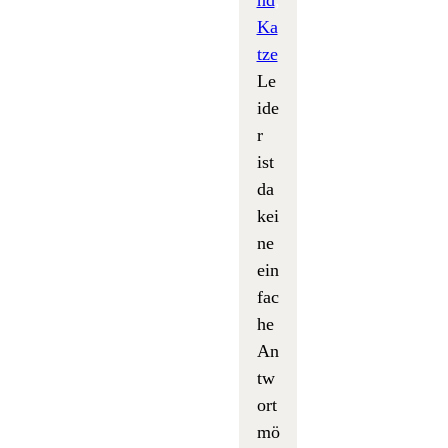
Ka
tze
Le
ide
r
ist
da
kei
ne
ein
fac
he
An
tw
ort
mö