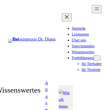
Zum
Inhalt
springen
Startseite
Leistungen
Über uns
Sprechstunden
Wissenswertes
Fortbildungen
für Tierhalter
für Tierärzte
A
issenswertes
ll
g
e
m