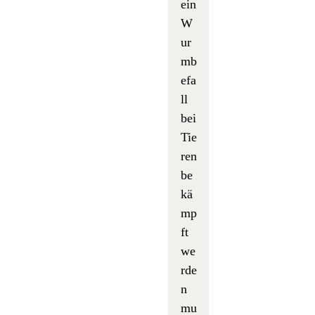
ein
W
ur
mb
efa
ll
bei
Tie
ren
be
kä
mp
ft
we
rde
n
mu