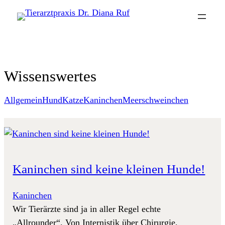
Zum
Inhalt
springen
Wissenswertes
Allgemein
Hund
Katze
Kaninchen
Meerschweinchen
Kaninchen sind keine kleinen Hunde!
Kaninchen
Wir Tierärzte sind ja in aller Regel echte
„Allrounder“. Von Internistik über Chirurgie,