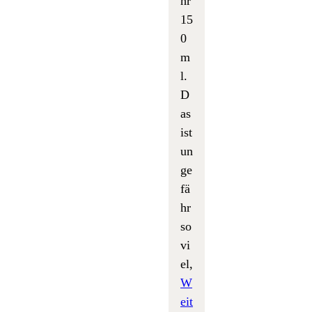
hr
15
0
m
l.
D
as
ist
un
ge
fä
hr
so
vi
el,
W
eit