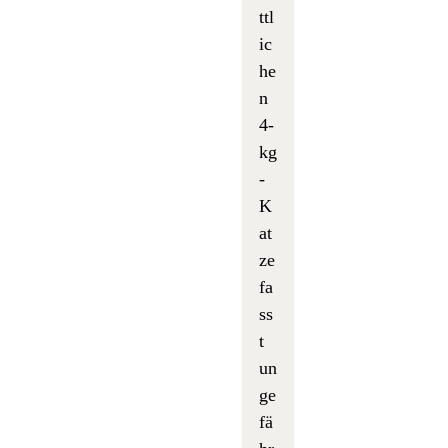
ttl
ic
he
n
4-
kg
-
K
at
ze
fa
ss
t
un
ge
fä