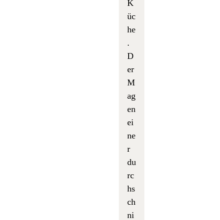
K
üc
he
.
D
er
M
ag
en
ei
ne
r
du
rc
hs
ch
ni