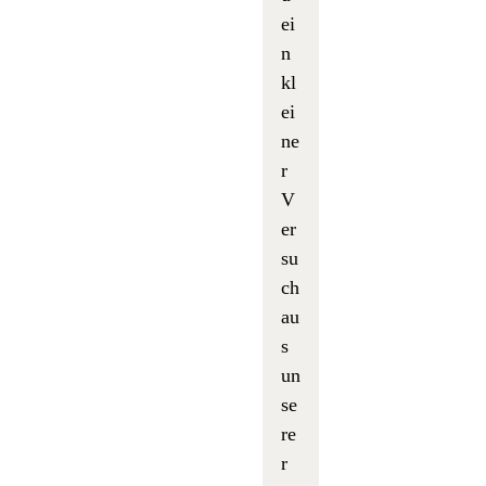
ei
n
kl
ei
ne
r
V
er
su
ch
au
s
un
se
re
r