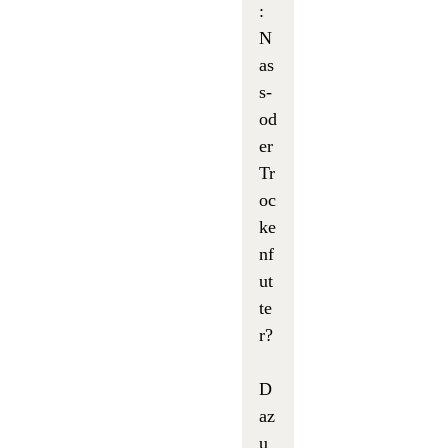
:
N
as
s-
od
er
Tr
oc
ke
nf
ut
te
r?
D
az
u