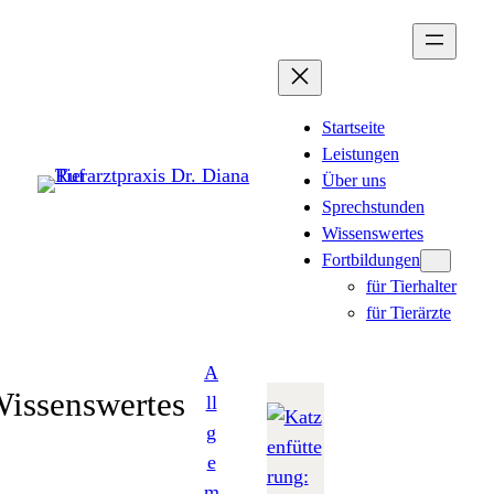
Zum
Inhalt
springen
Startseite
Leistungen
Über uns
Sprechstunden
Wissenswertes
Fortbildungen
für Tierhalter
für Tierärzte
A
issenswertes
ll
g
e
m