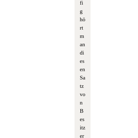
fi
g
hö
rt
m
an
di
es
en
Sa
tz
vo
n
B
es
itz
er