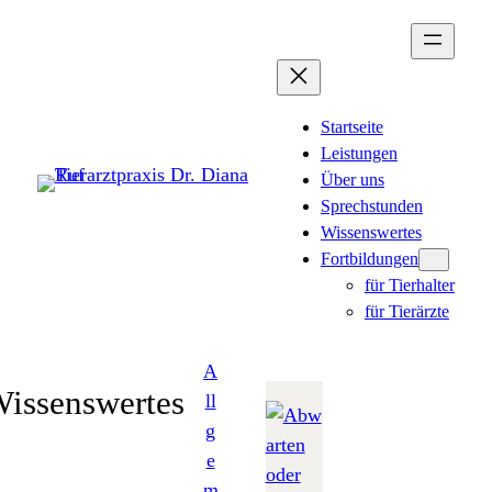
Zum
Inhalt
springen
Startseite
Leistungen
Über uns
Sprechstunden
Wissenswertes
Fortbildungen
für Tierhalter
für Tierärzte
A
issenswertes
ll
g
e
m