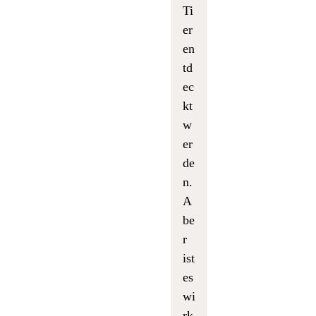
Ti
er
en
td
ec
kt
w
er
de
n.
A
be
r
ist
es
wi
rk