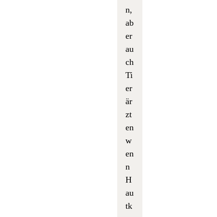
n,
ab
er
au
ch
Ti
er
är
zt
en
w
en
n
H
au
tk