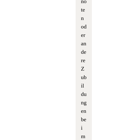
no
te
n
od
er
an
de
re
Z
ub
il
du
ng
en
be
i
m