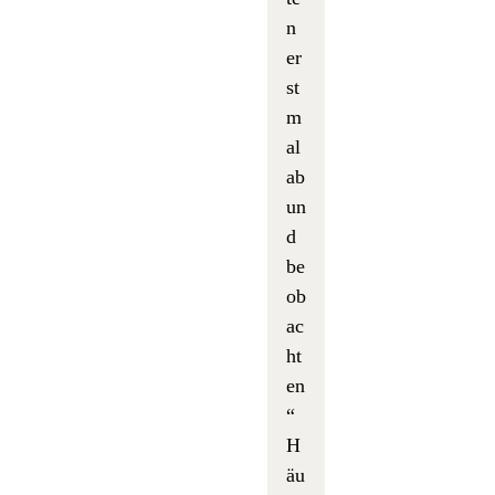
n
er
st
m
al
ab
un
d
be
ob
ac
ht
en
“
H
äu