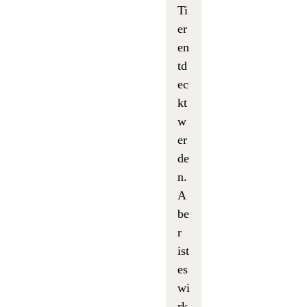
Ti
er
en
td
ec
kt
w
er
de
n.
A
be
r
ist
es
wi
rk