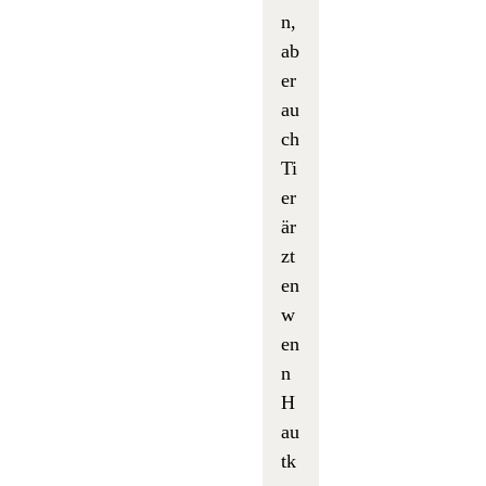
n,
ab
er
au
ch
Ti
er
är
zt
en
w
en
n
H
au
tk