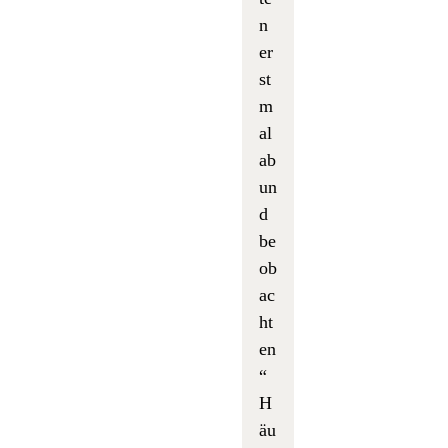
n
er
st
m
al
ab
un
d
be
ob
ac
ht
en
“
H
äu