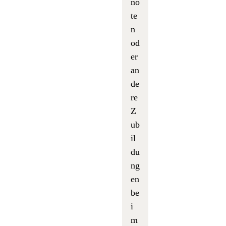
no
te
n
od
er
an
de
re
Z
ub
il
du
ng
en
be
i
m