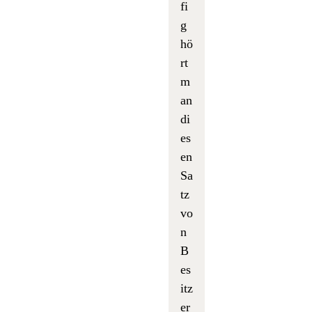
fi
g
hö
rt
m
an
di
es
en
Sa
tz
vo
n
B
es
itz
er