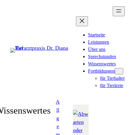
Zum
Inhalt
springen
Startseite
Leistungen
Über uns
Sprechstunden
Wissenswertes
Fortbildungen
für Tierhalter
für Tierärzte
A
issenswertes
ll
g
e
m