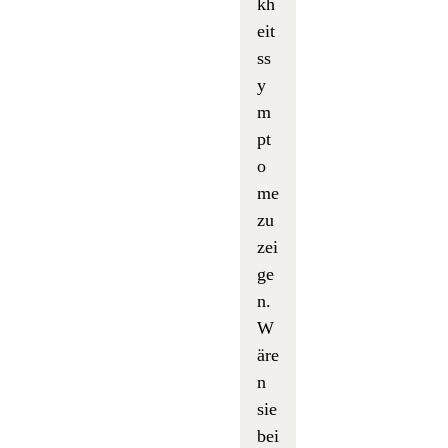
kh
eit
ss
y
m
pt
o
me
zu
zei
ge
n.
W
äre
n
sie
bei