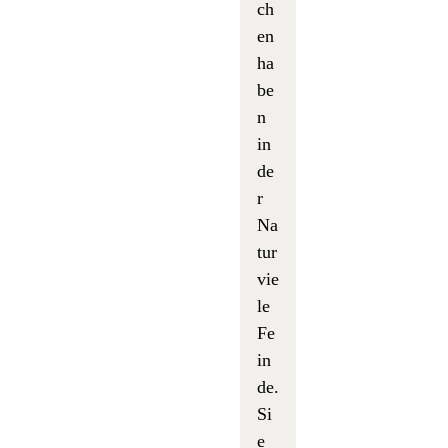
ch
en
ha
be
n
in
de
r
Na
tur
vie
le
Fe
in
de.
Si
e