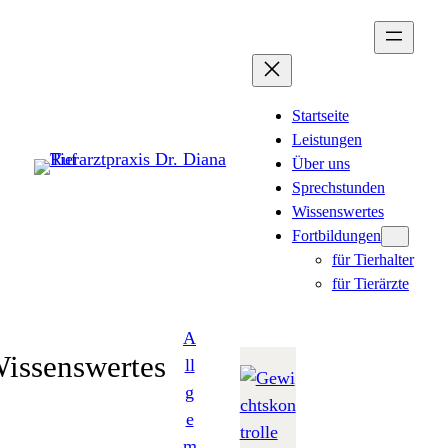
Zum
Inhalt
springen
Startseite
Leistungen
Über uns
Sprechstunden
Wissenswertes
Fortbildungen
für Tierhalter
für Tierärzte
A
issenswertes
ll
g
e
m