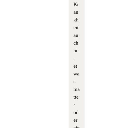
Kr
an
kh
eit
au
ch
nu
r
et
wa
s
ma
tte
r
od
er
ein