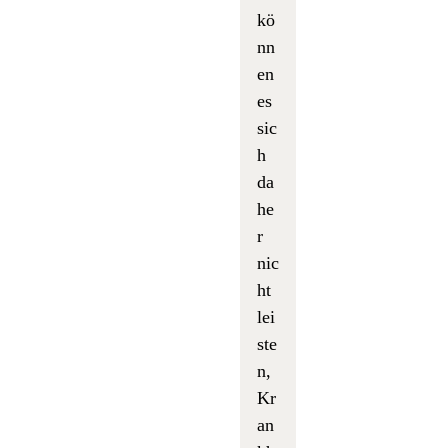
kö
nn
en
es
sic
h
da
he
r
nic
ht
lei
ste
n,
Kr
an