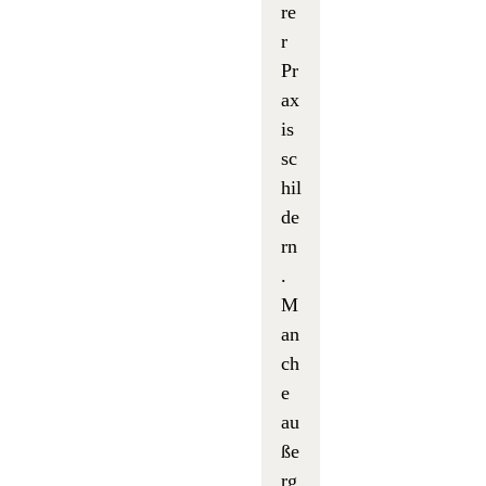
re
r
Pr
ax
is
sc
hil
de
rn
.
M
an
ch
e
au
ße
rg