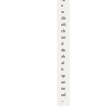
e
w
öh
nli
ch
un
d
de
sh
al
b
sp
an
ne
nd
–