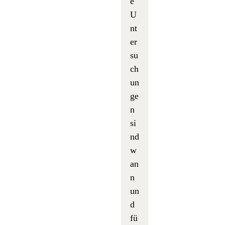
e
U
nt
er
su
ch
un
ge
n
si
nd
w
an
n
un
d
fü