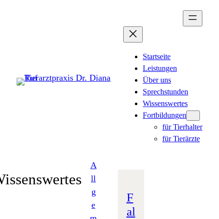
Zum
Inhalt
springen
Startseite
Leistungen
Über uns
Sprechstunden
Wissenswertes
Fortbildungen
für Tierhalter
für Tierärzte
A
issenswertes
ll
g
F
e
al
m