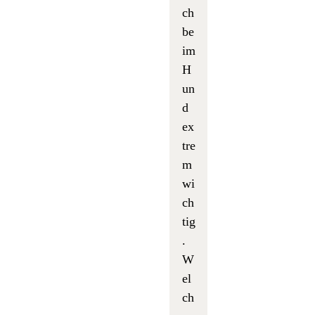
ch
be
im
H
un
d
ex
tre
m
wi
ch
tig
.
W
el
ch