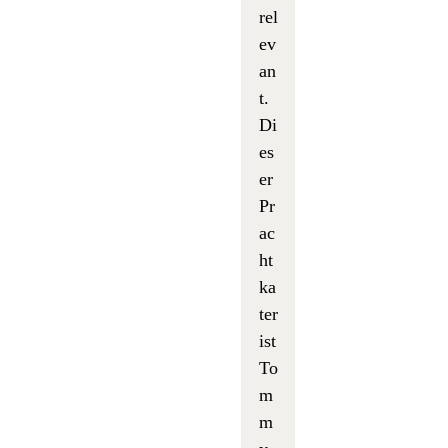
rel
ev
an
t.
Di
es
er
Pr
ac
ht
ka
ter
ist
To
m
m