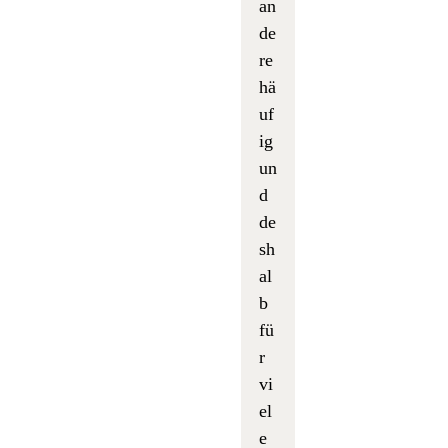
an
de
re
hä
uf
ig
un
d
de
sh
al
b
fü
r
vi
el
e