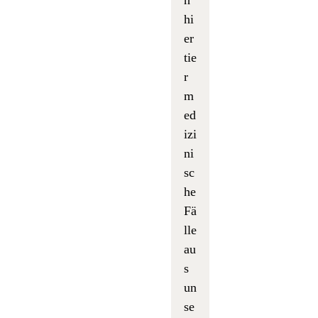
hi
er
tie
r
m
ed
izi
ni
sc
he
Fä
lle
au
s
un
se