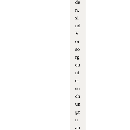
de
n,
si
nd
V
or
so
rg
eu
nt
er
su
ch
un
ge
n
au