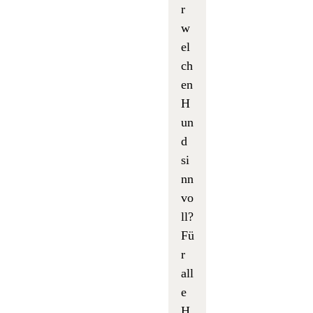
r
w
el
ch
en
H
un
d
si
nn
vo
ll?
Fü
r
all
e
H