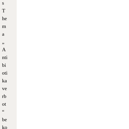
s
T
he
m
a
„
A
nti
bi
oti
ka
ve
rb
ot
“
be
ko