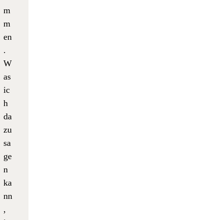
m
m
en
.
W
as
ic
h
da
zu
sa
ge
n
ka
nn
,