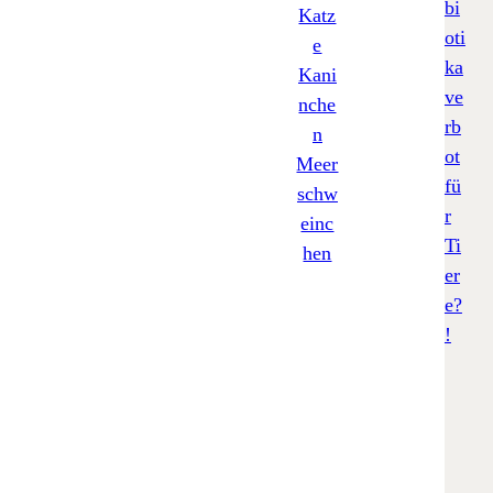
Katz
e
Kani
nche
n
Meer
schw
einc
hen