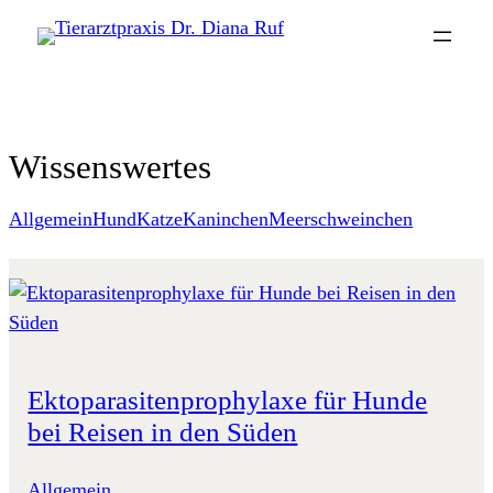
Zum
Inhalt
springen
Wissenswertes
Allgemein
Hund
Katze
Kaninchen
Meerschweinchen
Ektoparasitenprophylaxe für Hunde
bei Reisen in den Süden
Allgemein